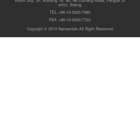
Room 302, 3F, Building 19, No. 88 Liuxiang Road, Fengtai Di
strict, Bejing
TEL +86-10-5920-7980
FAX +86-10-5920-7723
Copyight © 2019 Nanoentek All Right Reserved