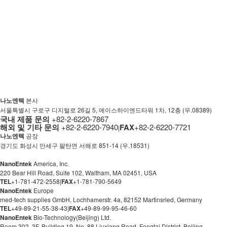
나노엔텍
본사
서울특별시 구로구 디지털로 26길 5, 에이스하이엔드타워 1차, 12층 (우.08389)
국내 제품 문의
+82-2-6220-7867
해외 및 기타 문의
+82-2-6220-7940
FAX
+82-2-6220-7721
|
나노엔텍
공장
경기도 화성시 만세구 팔탄면 서해로 851-14 (우.18531)
NanoEntek
America, Inc.
220 Bear Hill Road, Suite 102, Waltham, MA 02451, USA
TEL
+1-781-472-2558
|
FAX
+1-781-790-5649
NanoEntek
Europe
med-tech supplies GmbH, Lochhamerstr. 4a, 82152 Martinsried, Germany
TEL
+49-89-21-55-38-43
|
FAX
+49-89-99-95-46-60
NanoEntek
Bio-Technology
(Beijing)
Ltd.
Room 302, 3F, Building 19, No. 88 Liuxiang Road, Fengtai District, Beijing