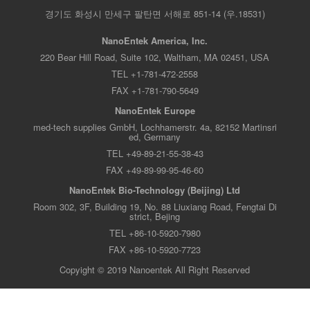
경기도 화성시 만세구 팔탄면 서해로 851-14 (우.18531)
NanoEntek America, Inc.
220 Bear Hill Road, Suite 102, Waltham, MA 02451, USA
TEL +1-781-472-2558
FAX +1-781-790-5649
NanoEntek Europe
med-tech supplies GmbH, Lochhamerstr. 4a, 82152 Martinsri
ed, Germany
TEL +49-89-21-55-38-43
FAX +49-89-99-95-46-60
NanoEntek Bio-Technology (Beijing) Ltd
Room 302, 3F, Building 19, No. 88 Liuxiang Road, Fengtai Di
strict, Bejing
TEL +86-10-5920-7980
FAX +86-10-5920-7723
Copyight © 2019 Nanoentek All Right Reserved