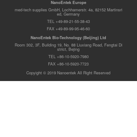
NanoEntek Europe
med-tech supplies GmbH, Lochhamerstr. 4a, 82152 Martinsri
ed, Germany
TEL +49-89-21-55-38-43
FAX +49-89-99-95-46-60
NanoEntek Bio-Technology (Beijing) Ltd
Room 302, 3F, Building 19, No. 88 Liuxiang Road, Fengtai Di
strict, Bejing
TEL +86-10-5920-7980
FAX +86-10-5920-7723
Copyight © 2019 Nanoentek All Right Reserved