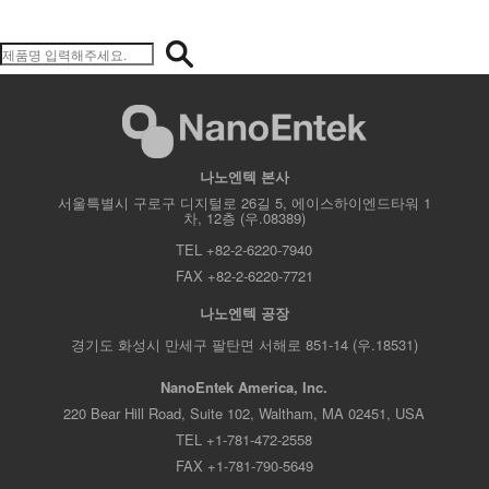
나노엔텍 본사
서울특별시 구로구 디지털로 26길 5, 에이스하이엔드타워 1
차, 12층 (우.08389)
TEL +82-2-6220-7940
FAX +82-2-6220-7721
나노엔텍 공장
경기도 화성시 만세구 팔탄면 서해로 851-14 (우.18531)
NanoEntek America, Inc.
220 Bear Hill Road, Suite 102, Waltham, MA 02451, USA
TEL +1-781-472-2558
FAX +1-781-790-5649