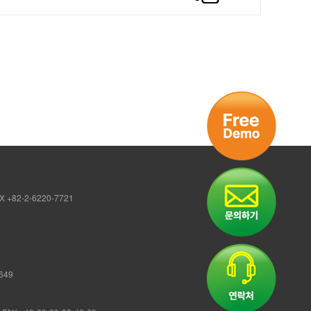
 +82-2-6220-7721
5649