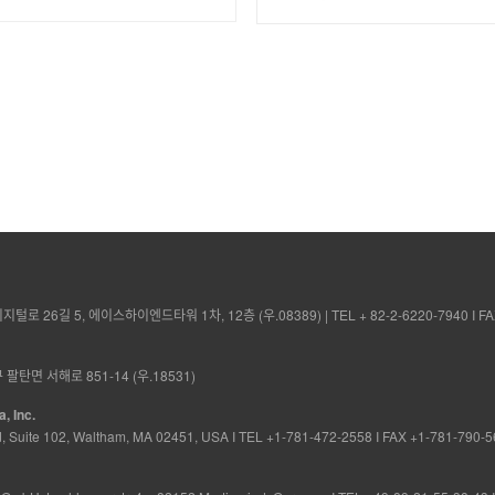
로 26길 5, 에이스하이엔드타워 1차, 12층 (우.08389) | TEL + 82-2-6220-7940 I FAX
팔탄면 서해로 851-14 (우.18531)
, Inc.
ad, Suite 102, Waltham, MA 02451, USA I TEL +1-781-472-2558 I FAX +1-781-790-