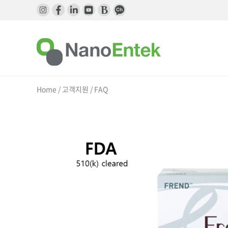
메
본
뉴
문
바
으
로
로
가
바
기
로
가
기
Home / 고객지원 /
FAQ