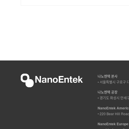
나노엔텍 본사
• 서울특별시 구로구 디지털
나노엔텍 공장
• 경기도 화성시 만세구 
NanoEntek America
• 220 Bear Hill Ro
NanoEntek Europe